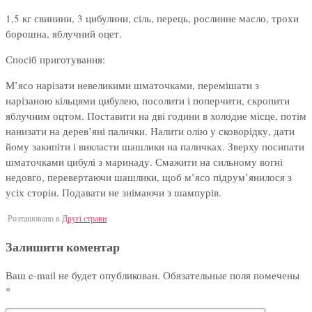
1,5 кг свинини, 3 цибулини, сіль, перець, рослинне масло, трохи
борошна, яблучний оцет.
Спосіб приготування:
М’ясо нарізати невеликими шматочками, перемішати з
нарізаною кільцями цибулею, посолити і поперчити, скропити
яблучним оцтом. Поставити на дві години в холодне місце, потім
нанизати на дерев’яні палички. Налити олію у сковорідку, дати
йому закипіти і викласти шашлики на паличках. Зверху посипати
шматочками цибулі з маринаду. Смажити на сильному вогні
недовго, перевертаючи шашлики, щоб м’ясо підрум’янилося з
усіх сторін. Подавати не знімаючи з шампурів.
Розташовано в
Другі страви
Залишити коментар
Ваш e-mail не будет опубликован.
Обязательные поля помечены
*