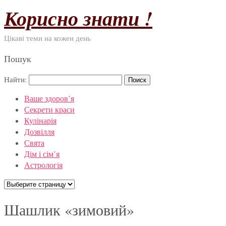
Корисно знати !
Цікаві теми на кожен день
Пошук
Найти:
Ваше здоров’я
Секрети краси
Кулінарія
Дозвілля
Свята
Дім і сім’я
Астрологія
Шашлик «зимовий»