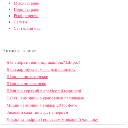
М'ясні страви
Перші страви
Різні рецепти
Салати
Святковий стіл
Читайте також:
Яке вибрати вино під шашлик? Шираз!
Як замаринувати м'ясо для шашлику
Шашлик по-татарськи
Шашлик по-севански
Шашлик курячий в арахісовій маринаді
Салат «зимовий» з крабовими паличками
Модний зимовий манікюр 2016, фото
Зимовий салат вінегрет з перцем
Догляд за шкірою і волоссям у зимовий час року