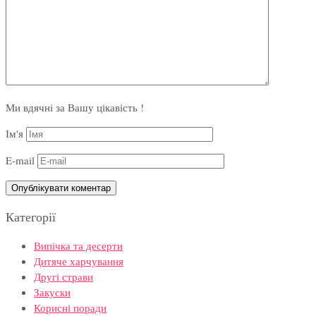
Ми вдячні за Вашу цікавість !
Ім'я
E-mail
Категорії
Випічка та десерти
Дитяче харчування
Другі страви
Закуски
Корисні поради