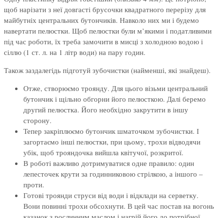
щоб нарізати з неї довгасті брусочки квадратного перерізу для
майбутніх центральних бутончиків. Навколо них ми і будемо
навертати пелюстки. Щоб пелюстки були м’якими і податливими
під час роботи, їх треба замочити в мисці з холодною водою і
сіллю (1 ст. л. на 1 літр води) на пару годин.
Також заздалегідь підготуй зубочистки (найменші, які знайдеш).
Отже, створюємо троянду. Для цього візьми центральний
бутончик і щільно обгорни його пелюсткою. Далі беремо
другий пелюстка. Його необхідно закрутити в іншу
сторону.
Тепер закріплюємо бутончик шматочком зубочистки. І
загортаємо інші пелюстки, при цьому, трохи відводячи
убік, щоб трояндочка вийшла квітучої, розкритої.
В роботі важливо дотримуватися одне правило: один
лепесточек крути за годинниковою стрілкою, а іншого –
проти.
Готові троянди струси від води і відклади на серветку.
Вони повинні трохи обсохнути. В цей час постав на вогонь
казанок з рослинним маслом і нагрій його до потрібної