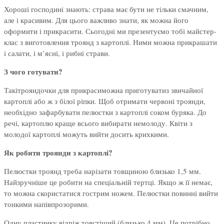
Хороші господині знають: страва має бути не тільки смачним,
але і красивим. Для цього важливо знати, як можна його
оформити і прикрасити. Сьогодні ми презентуємо тобі майстер-
клас з виготовлення троянд з картоплі. Ними можна прикрашати
і салати, і м’ясні, і рибні страви.
З чого готувати?
Такітрояндочки для прикрасиможна приготуватиз звичайної
картоплі або ж з білої ріпки. Щоб отримати червоні троянди,
необхідно зафарбувати пелюстки з картоплі соком буряка. До
речі, картоплю краще всього вибирати немолоду. Квіти з
молодої картоплі можуть вийти досить крихкими.
Як робити троянди з картоплі?
Пелюстки троянд треба нарізати товщиною близько 1,5 мм.
Найзручніше це робити на спеціальній тертці. Якщо ж її немає,
то можна скористатися гострим ножем. Пелюстки повинні вийти
тонкими напівпрозорими.
Одну пластинку відріж товстіший (близько 4 мм). Це потрібно,