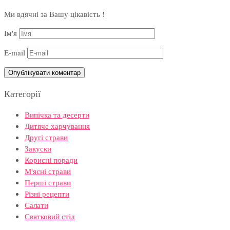
Ми вдячні за Вашу цікавість !
Ім'я
E-mail
Категорії
Випічка та десерти
Дитяче харчування
Другі страви
Закуски
Корисні поради
М'ясні страви
Перші страви
Різні рецепти
Салати
Святковий стіл