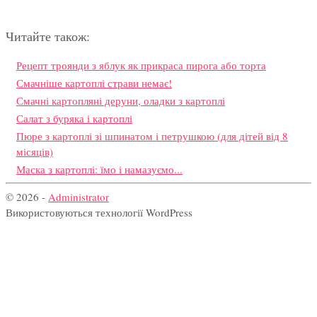
Читайте також:
Рецепт троянди з яблук як прикраса пирога або торта
Смачніше картоплі страви немає!
Смачні картопляні деруни, оладки з картоплі
Салат з буряка і картоплі
Пюре з картоплі зі шпинатом і петрушкою (для дітей від 8
місяців)
Маска з картоплі: їмо і намазуємо...
© 2026 -
Administrator
Використовуються технології WordPress