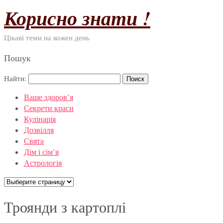
Корисно знати !
Цікаві теми на кожен день
Пошук
Найти:
Ваше здоров’я
Секрети краси
Кулінарія
Дозвілля
Свята
Дім і сім’я
Астрологія
Троянди з картоплі