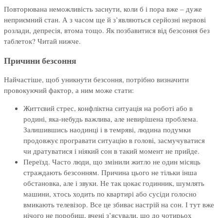
Повторювана неможливість заснути, коли б і пора вже – дуже
неприємний стан. А з часом ще й з’являються серйозні нервові
розлади, депресія, втома тощо. Як позбавитися від безсоння без
таблеток? Читай нижче.
Причини безсоння
Найчастіше, щоб уникнути безсоння, потрібно визначити
провокуючий фактор, а ним може стати:
Життєвий стрес, конфліктна ситуація на роботі або в
родині, яка-небудь важлива, але невирішена проблема.
Залишившись наодинці і в темряві, людина подумки
продовжує програвати ситуацію в голові, засмучуватися
чи дратуватися і ніякий сон в такий момент не прийде.
Переїзд. Часто люди, що змінили житло не один місяць
страждають безсонням. Причина цього не тільки інша
обстановка, але і звуки. Не так цокає годинник, шумлять
машини, хтось ходить по квартирі або сусіди голосно
вмикають телевізор. Все це збиває настрій на сон. І тут вже
нічого не поробиш, вчені з’ясували, що до чотирьох