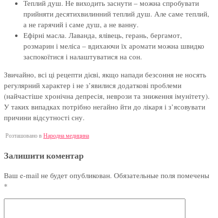
Теплий душ. Не виходить заснути – можна спробувати
прийняти десятихвилинний теплий душ. Але саме теплий,
а не гарячий і саме душ, а не ванну.
Ефірні масла. Лаванда, ялівець, герань, бергамот,
розмарин і меліса – вдихаючи їх аромати можна швидко
заспокоїтися і налаштуватися на сон.
Звичайно, всі ці рецепти дієві, якщо напади безсоння не носять
регулярний характер і не з’явилися додаткові проблеми
(найчастіше хронічна депресія, неврози та зниження імунітету).
У таких випадках потрібно негайно йти до лікаря і з’ясовувати
причини відсутності сну.
Розташовано в
Народна медицина
Залишити коментар
Ваш e-mail не будет опубликован.
Обязательные поля помечены
*