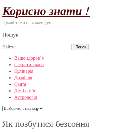
Корисно знати !
Цікаві теми на кожен день
Пошук
Найти:
Ваше здоров’я
Секрети краси
Кулінарія
Дозвілля
Свята
Дім і сім’я
Астрологія
Як позбутися безсоння