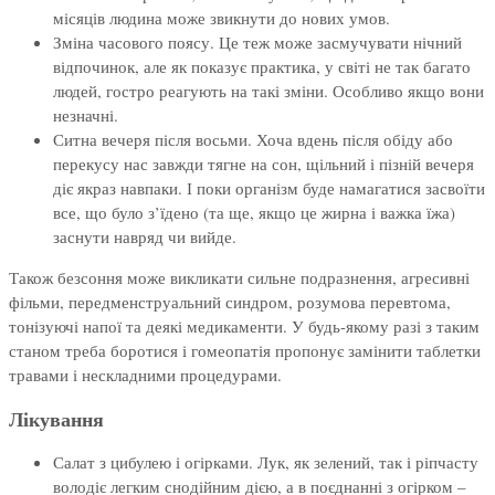
місяців людина може звикнути до нових умов.
Зміна часового поясу. Це теж може засмучувати нічний
відпочинок, але як показує практика, у світі не так багато
людей, гостро реагують на такі зміни. Особливо якщо вони
незначні.
Ситна вечеря після восьми. Хоча вдень після обіду або
перекусу нас завжди тягне на сон, щільний і пізній вечеря
діє якраз навпаки. І поки організм буде намагатися засвоїти
все, що було з’їдено (та ще, якщо це жирна і важка їжа)
заснути навряд чи вийде.
Також безсоння може викликати сильне подразнення, агресивні
фільми, передменструальний синдром, розумова перевтома,
тонізуючі напої та деякі медикаменти. У будь-якому разі з таким
станом треба боротися і гомеопатія пропонує замінити таблетки
травами і нескладними процедурами.
Лікування
Салат з цибулею і огірками. Лук, як зелений, так і ріпчасту
володіє легким снодійним дією, а в поєднанні з огірком –