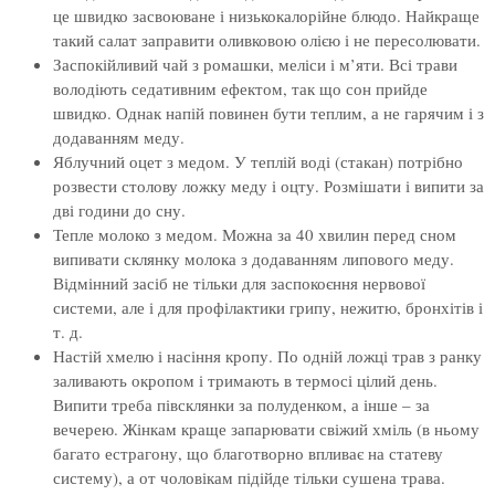
це швидко засвоюване і низькокалорійне блюдо. Найкраще
такий салат заправити оливковою олією і не пересолювати.
Заспокійливий чай з ромашки, меліси і м’яти. Всі трави
володіють седативним ефектом, так що сон прийде
швидко. Однак напій повинен бути теплим, а не гарячим і з
додаванням меду.
Яблучний оцет з медом. У теплій воді (стакан) потрібно
розвести столову ложку меду і оцту. Розмішати і випити за
дві години до сну.
Тепле молоко з медом. Можна за 40 хвилин перед сном
випивати склянку молока з додаванням липового меду.
Відмінний засіб не тільки для заспокоєння нервової
системи, але і для профілактики грипу, нежитю, бронхітів і
т. д.
Настій хмелю і насіння кропу. По одній ложці трав з ранку
заливають окропом і тримають в термосі цілий день.
Випити треба півсклянки за полуденком, а інше – за
вечерею. Жінкам краще запарювати свіжий хміль (в ньому
багато естрагону, що благотворно впливає на статеву
систему), а от чоловікам підійде тільки сушена трава.