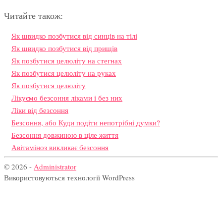
Читайте також:
Як швидко позбутися від синців на тілі
Як швидко позбутися від прищів
Як позбутися целюліту на стегнах
Як позбутися целюліту на руках
Як позбутися целюліту
Лікуємо безсоння ліками і без них
Ліки від безсоння
Безсоння, або Куди подіти непотрібні думки?
Безсоння довжиною в ціле життя
Авітаміноз викликає безсоння
© 2026 -
Administrator
Використовуються технології WordPress