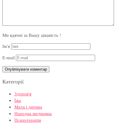
Ми вдячні за Вашу цікавість !
Ім'я
E-mail
Категорії
Здоров'я
Їжа
Мати і дитина
Народна медицина
Психотерапія