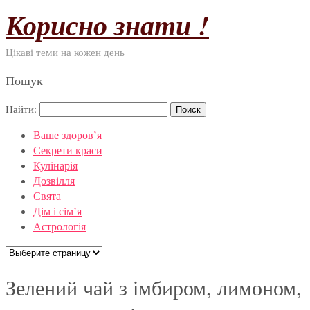
Корисно знати !
Цікаві теми на кожен день
Пошук
Найти:
Ваше здоров’я
Секрети краси
Кулінарія
Дозвілля
Свята
Дім і сім’я
Астрологія
Зелений чай з імбиром, лимоном,