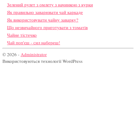
Зелений рулет з омлету з начинкою з курки
Як правильно заварювати чай каркаде
Як використовувати чайну заварку?
Що незвичайного приготувати з томатів
Чайне тістечко
Чай поп'єш - сил набереш!
© 2026 -
Administrator
Використовуються технології WordPress