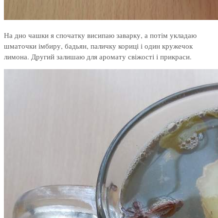
На дно чашки я спочатку висипаю заварку, а потім укладаю
шматочки імбиру, бадьян, паличку кориці і один кружечок
лимона. Другий залишаю для аромату свіжості і прикраси.