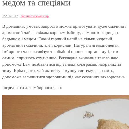
медом та спеціями
15/01/2017
·
Залишити коментар
В домашніх умовах запросто можна приготувати дуже смачний і
ароматний чай зі свіжим коренем імбиру, лимоном, корицею,
бадьяном і медом. Такий гарячий напій не тільки чудовий,
ароматний і смачний, але і корисний. Натуральні компоненти
імбирного чаю активізують обмінні процеси організму і, тим
самим, сприяють схудненню. Регулярне вживання такого чаю
допоможе Вам позбавитися від зайвих кілограмів, набраних за
зиму. Крім цього, чай активізує імунну систему, а значить,
допоможе залишитися здоровими під час сезонних захворювань.
Інгредієнти для імбирного чаю: