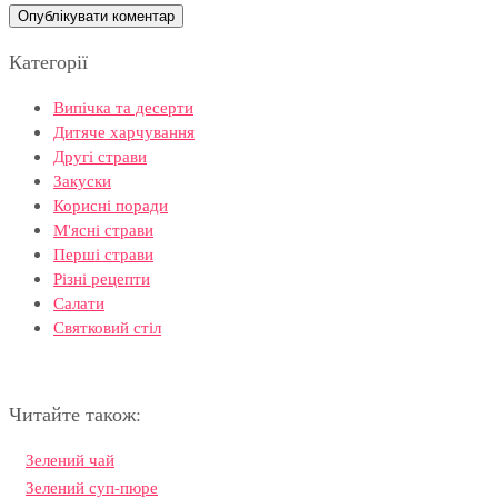
Категорії
Випічка та десерти
Дитяче харчування
Другі страви
Закуски
Корисні поради
М'ясні страви
Перші страви
Різні рецепти
Салати
Святковий стіл
Читайте також:
Зелений чай
Зелений суп-пюре