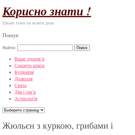
Корисно знати !
Цікаві теми на кожен день
Пошук
Найти:
Ваше здоров’я
Секрети краси
Кулінарія
Дозвілля
Свята
Дім і сім’я
Астрологія
Жюльєн з куркою, грибами і