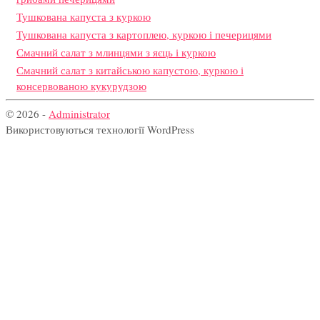
Тушкована капуста з куркою
Тушкована капуста з картоплею, куркою і печерицями
Смачний салат з млинцями з яєць і куркою
Смачний салат з китайською капустою, куркою і
консервованою кукурудзою
© 2026 -
Administrator
Використовуються технології WordPress