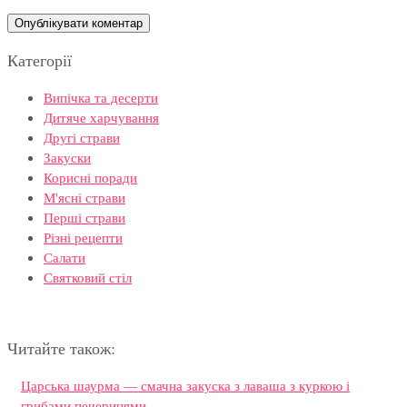
Категорії
Випічка та десерти
Дитяче харчування
Другі страви
Закуски
Корисні поради
М'ясні страви
Перші страви
Різні рецепти
Салати
Святковий стіл
Читайте також:
Царська шаурма — смачна закуска з лаваша з куркою і
грибами печерицями