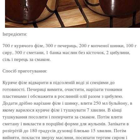
Інгредієнти:
700 г курячого філе, 300 г печериць, 200 г копченої шинки, 100 г
сиру, 300 г сметани, 1 банка маслин без кісточок, 2 цибулини,
сіль і перець за смаком.
Спосіб приготування:
Куряче філе відварити в підсоленій воді зі спеціями до
готовності. Печериці вимити, очистити, нарізати тонкими
пластинами і обсмажити в рослинній олії разом з цибулею.
Додати дрібно нарізане філе і шинку, влити 250 мл бульйону, в
якому варилося куряче філе і тушкувати 7 хвилин. В кінці
тушкування посолити і поперчити за смаком. Потім влити
сметану і викласти в порційні форми для жульєнів. Запікати в
розігрітій до 180 градусів духовці близько 15 хвилин. Потім
вийняти, покласти зверху маслини, посипати тертим сиром і