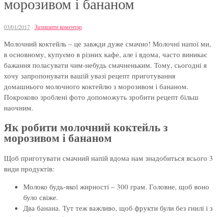
морозивом і бананом
03/01/2017
·
Залишити коментар
Молочний коктейль – це завжди дуже смачно! Молочні напої ми,
в основному, купуємо в різних кафе, але і вдома, часто виникає
бажання поласувати чим-небудь смачненьким. Тому, сьогодні я
хочу запропонувати вашій увазі рецепт приготування
домашнього молочного коктейлю з морозивом і бананом.
Покроково зроблені фото допоможуть зробити рецепт більш
наочним.
Як робити молочний коктейль з
морозивом і бананом
Щоб приготувати смачний напій вдома нам знадобиться всього 3
види продуктів:
Молоко будь-якої жирності – 300 грам. Головне, щоб воно
було свіже.
Два банана. Тут теж важливо, щоб фрукти були без гнилі і з