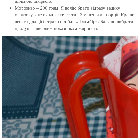
щільною шкіркою.
Морозиво – 200 грам. Я волію брати відразу велику
упаковку, але ви можете взяти і 2 маленький порції. Краще
всього для цієї страви підійде «Пломбір». Бажано вибрати
продукт з високим показником жирності.