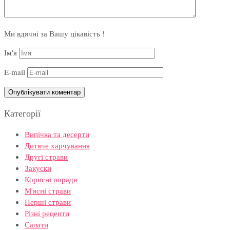
Ми вдячні за Вашу цікавість !
Ім'я
E-mail
Категорії
Випічка та десерти
Дитяче харчування
Другі страви
Закуски
Корисні поради
М'ясні страви
Перші страви
Різні рецепти
Салати