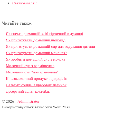
Святковий стіл
Читайте також:
Як спекти домашній хліб гірчичний в духовці
Як приготувати домашній шоколад
Як приготувати домашній сир для годування дитини
Як приготувати домашній майонез?
Як зробити домашній сир з молока
Молочний суп з вермішеллю
Молочний суп "помаранчевий"
Кисломолочний продукт ацидофілін
Салат-коктейль із крабових паличок
Десертний салат-коктейль
© 2026 -
Administrator
Використовуються технології WordPress