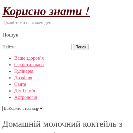
Корисно знати !
Цікаві теми на кожен день
Пошук
Найти:
Ваше здоров’я
Секрети краси
Кулінарія
Дозвілля
Свята
Дім і сім’я
Астрологія
Домашній молочний коктейль з