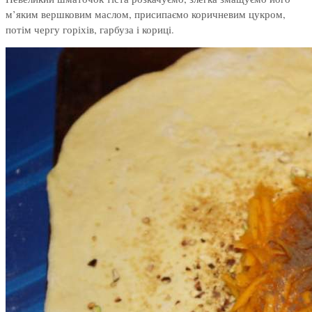
м’яким вершковим маслом, присипаємо коричневим цукром,
потім чергу горіхів, гарбуза і кориці.