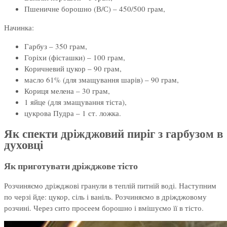
Пшеничне борошно (В/С) – 450/500 грам,
Начинка:
Гарбуз – 350 грам,
Горіхи (фісташки) – 100 грам,
Коричневий цукор – 90 грам,
масло 61% (для змащування шарів) – 90 грам,
Кориця мелена – 30 грам,
1 яйце (для змащування тіста),
цукрова Пудра – 1 ст. ложка.
Як спекти дріжджовий пиріг з гарбузом в
духовці
Як приготувати дріжджове тісто
Розчиняємо дріжджові гранули в теплій питній воді. Наступним
по черзі йде: цукор, сіль і ваніль. Розчиняємо в дріжджовому
розчині. Через сито просеем борошно і вмішуємо її в тісто.