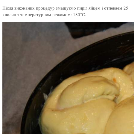
Після виконаних процедур змащуємо пиріг яйцем і отпекаем 25
хвилин з температурним режимом: 180°С.