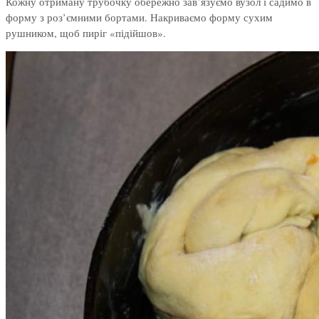
Кожну отриману трубочку обережно зав’язуємо вузол і садимо в
форму з роз’ємними бортами. Накриваємо форму сухим
рушником, щоб пиріг «підійшов».