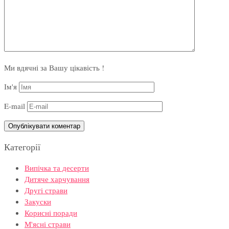
Ми вдячні за Вашу цікавість !
Ім'я
E-mail
Категорії
Випічка та десерти
Дитяче харчування
Другі страви
Закуски
Корисні поради
М'ясні страви