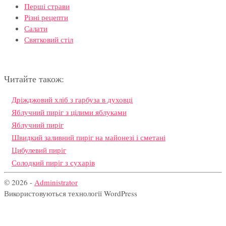
Перші страви
Різні рецепти
Салати
Святковий стіл
Читайте також:
Дріжджовий хліб з гарбуза в духовці
Яблучний пиріг з цілими яблуками
Яблучний пиріг
Швидкий заливний пиріг на майонезі і сметані
Цибулевий пиріг
Солодкий пиріг з сухарів
© 2026 -
Administrator
Використовуються технології WordPress