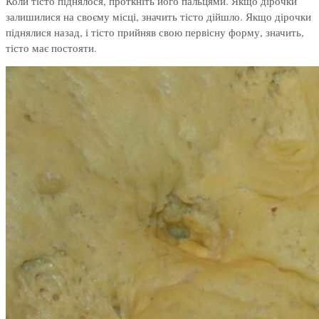
Коли тісто піднялося, проткніть його пальцями. Якщо дірочки
залишилися на своєму місці, значить тісто дійшло. Якщо дірочки
піднялися назад, і тісто прийняв свою первісну форму, значить,
тісто має постояти.