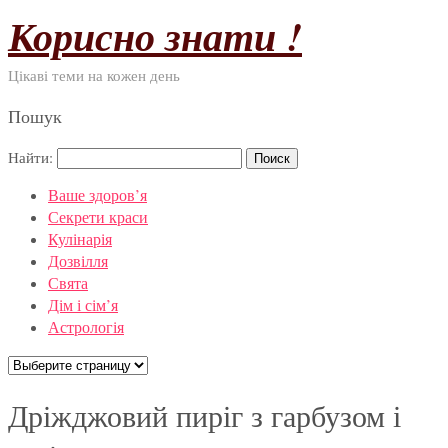
Корисно знати !
Цікаві теми на кожен день
Пошук
Найти:
Ваше здоров’я
Секрети краси
Кулінарія
Дозвілля
Свята
Дім і сім’я
Астрологія
Дріжджовий пиріг з гарбузом і