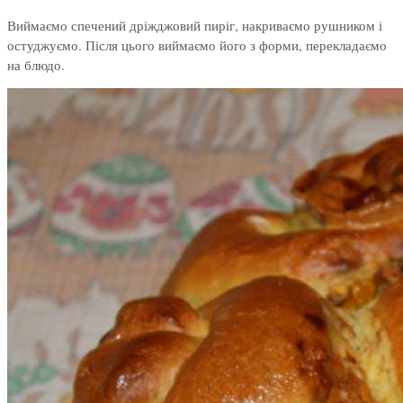
Виймаємо спечений дріжджовий пиріг, накриваємо рушником і
остуджуємо. Після цього виймаємо його з форми, перекладаємо
на блюдо.