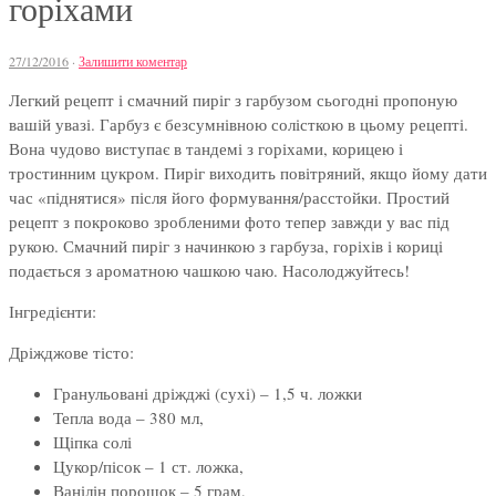
горіхами
27/12/2016
·
Залишити коментар
Легкий рецепт і смачний пиріг з гарбузом сьогодні пропоную
вашій увазі. Гарбуз є безсумнівною солісткою в цьому рецепті.
Вона чудово виступає в тандемі з горіхами, корицею і
тростинним цукром. Пиріг виходить повітряний, якщо йому дати
час «піднятися» після його формування/расстойки. Простий
рецепт з покроково зробленими фото тепер завжди у вас під
рукою. Смачний пиріг з начинкою з гарбуза, горіхів і кориці
подається з ароматною чашкою чаю. Насолоджуйтесь!
Інгредієнти:
Дріжджове тісто:
Гранульовані дріжджі (сухі) – 1,5 ч. ложки
Тепла вода – 380 мл,
Щіпка солі
Цукор/пісок – 1 ст. ложка,
Ванілін порошок – 5 грам,