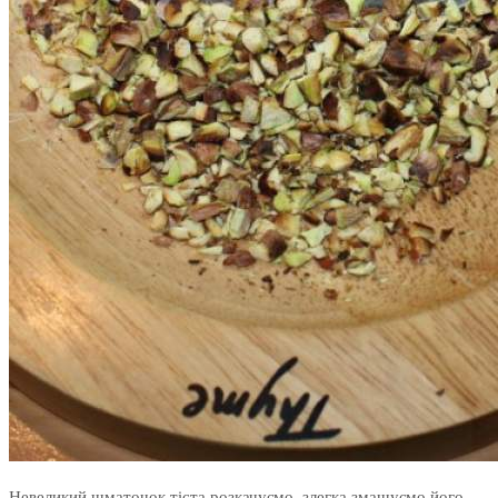
Невеликий шматочок тіста розкачуємо, злегка змащуємо його