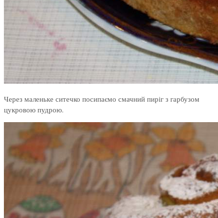
Через маленьке ситечко посипаємо смачний пиріг з гарбузом
цукровою пудрою.