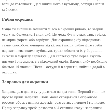
вари до готовності. Далі вийми його з бульйону, остуди і наріж
кубиками.
Рибна окрошка
Якщо ти вирішила замінити м’ясо в окрошці рибою, то зверни
увагу на безкостисті види риб. Це може бути: судак, лин, тріска,
нежирна форель або горбуша. Для окрошки рибу відварюють
таким способом: очищене від кісток і шкіри рибне філе треба
нарізати невеликими кубиками, трохи обваляти їх у борошні і
скласти в марлеву серветку. Далі серветку туго перев’язують
ниткою і опускають в а підсолений окріп. Варити рибу необхідно
близько 15 хвилин. Після – остуди її в серветці, вийми і додай в
окрошку.
Заправка для окрошки
Заправка для цього супу ділиться на два типи. Перший тип – це
просто пряна заправка. Вона може складатися з огіркового
розсолу або ж з яєчних жовтків, розтертих з перцем і гірчицею.
Пряну заправку треба розвести в ½ склянки квасу і заправити