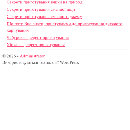
Секрети приготування юшки на природі
Секрети приготування смачної піци
Секрети приготування смачного джему
Що потрібно знати, приступаючи до приготування дитячого
харчування
Чебуреки - рецепт приготування
Хінкалі - рецепт приготування
© 2026 -
Administrator
Використовуються технології WordPress