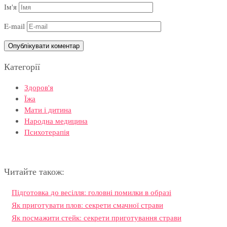
Ім'я
E-mail
Категорії
Здоров'я
Їжа
Мати і дитина
Народна медицина
Психотерапія
Читайте також:
Підготовка до весілля: головні помилки в образі
Як приготувати плов: секрети смачної страви
Як посмажити стейк: секрети приготування страви