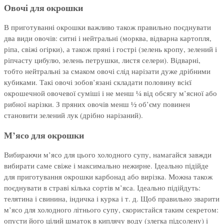
Овочі для окрошки
В приготуванні окрошки важливо також правильно поєднувати
два види овочів: ситні і нейтральні (морква, відварна картопля,
ріпа, свіжі огірки), а також пряні і гострі (зелень кропу, зелений і
ріпчасту цибулю, зелень петрушки, листя селери). Відварні,
тобто нейтральні за смаком овочі слід нарізати дуже дрібними
кубиками. Такі овочі зобов’язані складати половину всієї
окрошечной овочевої суміші і не менш ¼ від обсягу м’ясної або
рибної нарізки. З пряних овочів менш ½ об’єму повинен
становити зелений лук (дрібно нарізаний).
М’ясо для окрошки
Вибираючи м’ясо для цього холодного супу, намагайся завжди
вибирати саме свіже і максимально нежирне. Ідеально підійде
для приготування окрошки карбонад або вирізка. Можна також
поєднувати в страві кілька сортів м’яса. Ідеально підійдуть:
телятина і свинина, індичка і курка і т. д. Щоб правильно зварити
м’ясо для холодного літнього супу, скористайся таким секретом:
опусти його цілий шматок в киплячу воду (злегка підсолену) і