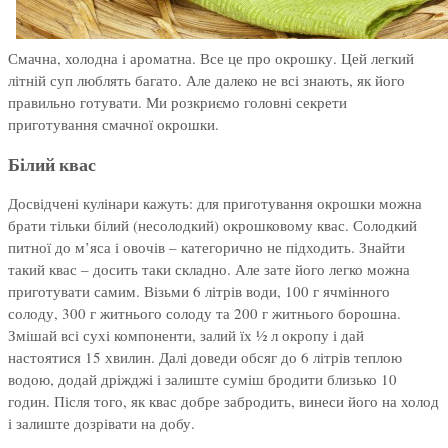
Смачна, холодна і ароматна. Все це про окрошку. Цей легкий
літній суп люблять багато. Але далеко не всі знають, як його
правильно готувати. Ми розкриємо головні секрети
приготування смачної окрошки.
Білий квас
Досвідчені кулінари кажуть: для приготування окрошки можна
брати тільки білий (несолодкий) окрошковому квас. Солодкий
питної до м’яса і овочів – категорично не підходить. Знайти
такий квас – досить таки складно. Але зате його легко можна
приготувати самим. Візьми 6 літрів води, 100 г ячмінного
солоду, 300 г житнього солоду та 200 г житнього борошна.
Змішай всі сухі компоненти, залий їх ½ л окропу і дай
настоятися 15 хвилин. Далі доведи обсяг до 6 літрів теплою
водою, додай дріжджі і залиште суміш бродити близько 10
годин. Після того, як квас добре забродить, винеси його на холод
і залиште дозрівати на добу.