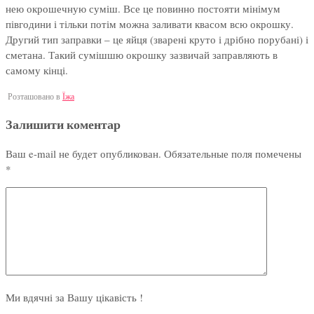
нею окрошечную суміш. Все це повинно постояти мінімум
півгодини і тільки потім можна заливати квасом всю окрошку.
Другий тип заправки – це яйця (зварені круто і дрібно порубані) і
сметана. Такий сумішшю окрошку зазвичай заправляють в
самому кінці.
Розташовано в
Їжа
Залишити коментар
Ваш e-mail не будет опубликован.
Обязательные поля помечены
*
Ми вдячні за Вашу цікавість !