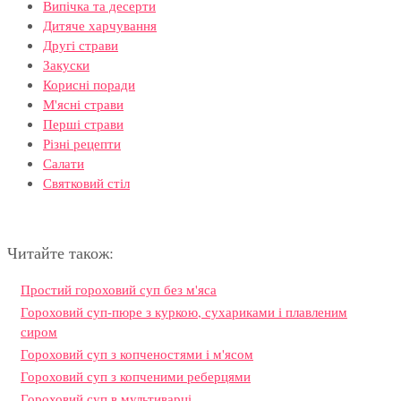
Випічка та десерти
Дитяче харчування
Другі страви
Закуски
Корисні поради
М'ясні страви
Перші страви
Різні рецепти
Салати
Святковий стіл
Читайте також:
Простий гороховий суп без м'яса
Гороховий суп-пюре з куркою, сухариками і плавленим
сиром
Гороховий суп з копченостями і м'ясом
Гороховий суп з копченими реберцями
Гороховий суп в мультиварці