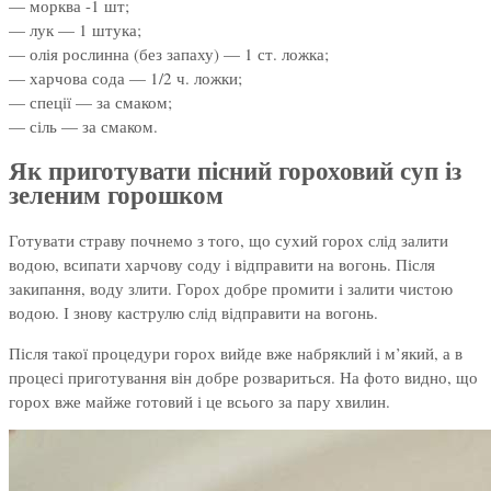
— морква -1 шт;
— лук — 1 штука;
— олія рослинна (без запаху) — 1 ст. ложка;
— харчова сода — 1/2 ч. ложки;
— спеції — за смаком;
— сіль — за смаком.
Як приготувати пісний гороховий суп із
зеленим горошком
Готувати страву почнемо з того, що сухий горох слід залити
водою, всипати харчову соду і відправити на вогонь. Після
закипання, воду злити. Горох добре промити і залити чистою
водою. І знову каструлю слід відправити на вогонь.
Після такої процедури горох вийде вже набряклий і м’який, а в
процесі приготування він добре розвариться. На фото видно, що
горох вже майже готовий і це всього за пару хвилин.