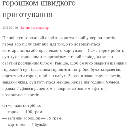
горошком швидкого
приготування
22/12/2016
·
Залишити коментар
Пісний суп гороховий особливо актуальний у період постів,
перед або після свят або для тих, хто дотримується
вегетаріанства або правильного харчування. Саме горох робить
суп дуже корисним для організму в такий період, адже він
багатий рослинним білком. Раніше, щоб смачно зварити швидкий
гороховий суп із зеленим горошком, потрібно було заздалегідь
підготувати горох, щоб він набух. Зараз, я знаю пару секретів,
завдяки яким, суп готується менше, ніж за пів години. Чудеса,
правда!? Ділюся рецептом з покроково знятими фото і
розкриваю секретів.
Отже, нам потрібно:
— горох — 100 грам;
— зелений горошок — 75 грам;
— картопля — 4 бульби;