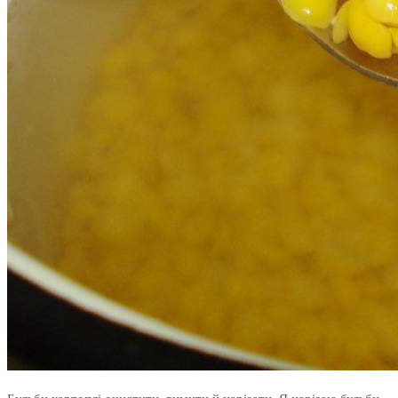
Бульби картоплі очистити, вимити й нарізати. Я нарізаю бульби