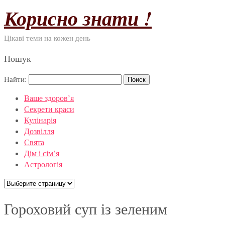
Корисно знати !
Цікаві теми на кожен день
Пошук
Найти:
Ваше здоров’я
Секрети краси
Кулінарія
Дозвілля
Свята
Дім і сім’я
Астрологія
Гороховий суп із зеленим