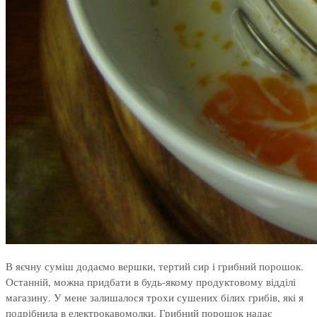
В яєчну суміш додаємо вершки, тертий сир і грибний порошок.
Останній, можна придбати в будь-якому продуктовому відділі
магазину. У мене залишалося трохи сушених білих грибів, які я
подрібнила в електрокавомолки. Грибний порошок надає