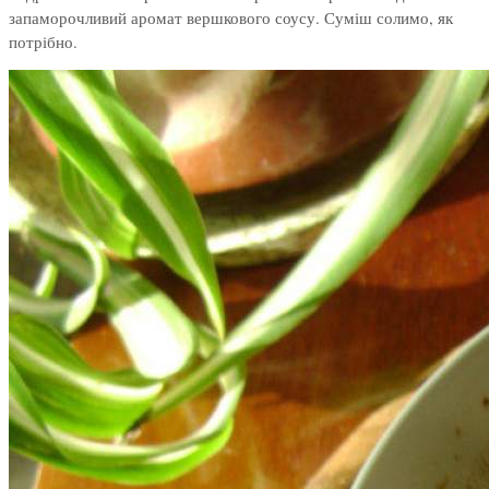
запаморочливий аромат вершкового соусу. Суміш солимо, як
потрібно.