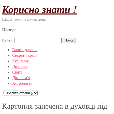
Корисно знати !
Цікаві теми на кожен день
Пошук
Найти:
Ваше здоров’я
Секрети краси
Кулінарія
Дозвілля
Свята
Дім і сім’я
Астрологія
Картопля запечена в духовці під