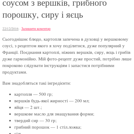
соусом з вершків, грибного
порошку, сиру і яєць
22/12/2016
·
Залишити коментар
Сьогоднішнє блюдо, картопля запечена в духовці у вершковому
соусі, з рецептом якого я хочу поділитися, дуже популярний у
Франції. Поєднання картоплі, ніжних вершків, сиру, яєць і грибів
дуже гармонійно. Мій фото-рецепт дуже простий, потрібно лише
покроково слідувати інструкціям і запастися потрібними
продуктами.
Вам знадобляться такі інгредієнти:
картопля — 500 гр;
вершків будь-якої жирності — 200 мл;
яйця — 2 шт.;
вершкове масло для змащування форми;
твердий сир — 30 гр;
грибний порошок — 1 стіл.ложка;
сіль.