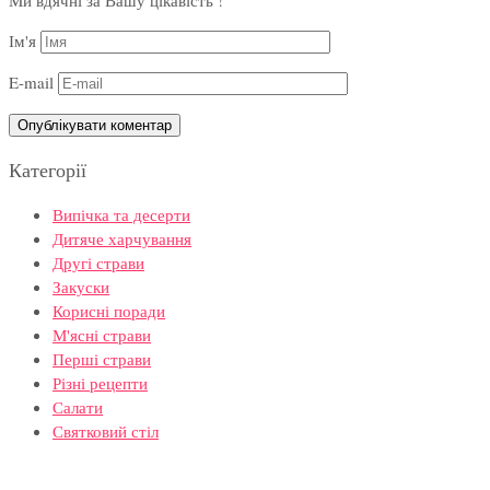
Ім'я
E-mail
Категорії
Випічка та десерти
Дитяче харчування
Другі страви
Закуски
Корисні поради
М'ясні страви
Перші страви
Різні рецепти
Салати
Святковий стіл