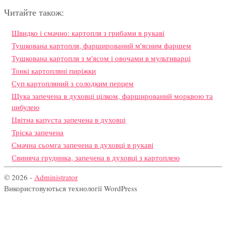
Читайте також:
Швидко і смачно: картопля з грибами в рукаві
Тушкована картопля, фарширований м'ясним фаршем
Тушкована картопля з м'ясом і овочами в мультиварці
Тонкі картопляні пиріжки
Суп картопляний з солодким перцем
Щука запечена в духовці цілком, фарширований морквою та
цибулею
Цвітна капуста запечена в духовці
Тріска запечена
Смачна сьомга запечена в духовці в рукаві
Свиняча грудинка, запечена в духовці з картоплею
© 2026 -
Administrator
Використовуються технології WordPress