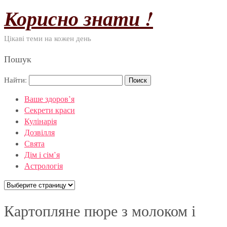
Корисно знати !
Цікаві теми на кожен день
Пошук
Найти:
Ваше здоров’я
Секрети краси
Кулінарія
Дозвілля
Свята
Дім і сім’я
Астрологія
Картопляне пюре з молоком і