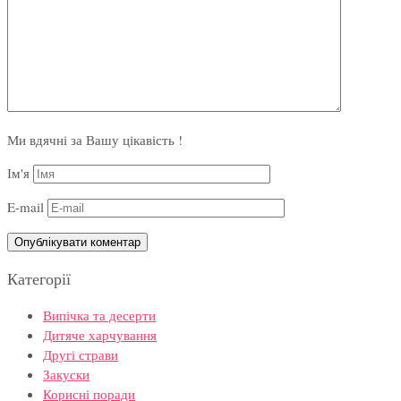
Ми вдячні за Вашу цікавість !
Ім'я
E-mail
Категорії
Випічка та десерти
Дитяче харчування
Другі страви
Закуски
Корисні поради