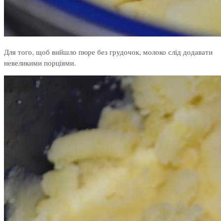
Для того, щоб вийшло пюре без грудочок, молоко слід додавати
невеликими порціями.