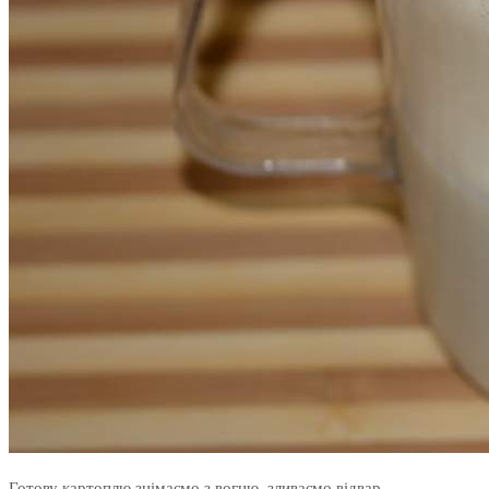
Готову картоплю знімаємо з вогню, зливаємо відвар.