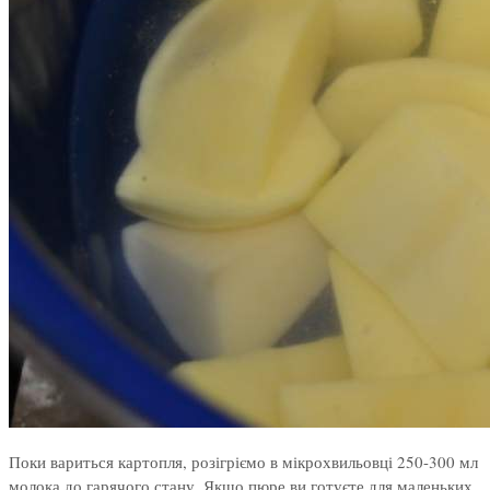
Поки вариться картопля, розігріємо в мікрохвильовці 250-300 мл
молока до гарячого стану. Якщо пюре ви готуєте для маленьких