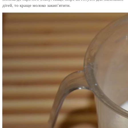
дітей, то краще молоко закип’ятити.