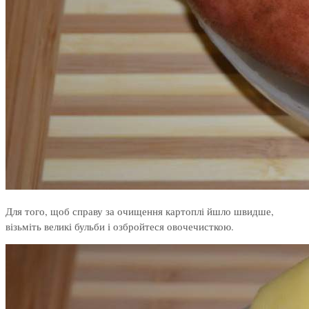
Для того, щоб справу за очищення картоплі йшло швидше,
візьміть великі бульби і озбройтеся овочечисткою.