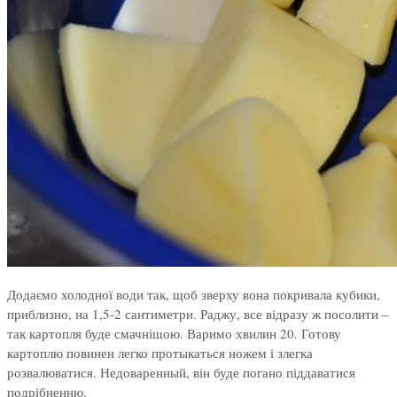
Додаємо холодної води так, щоб зверху вона покривала кубики,
приблизно, на 1,5-2 сантиметри. Раджу, все відразу ж посолити –
так картопля буде смачнішою. Варимо хвилин 20. Готову
картоплю повинен легко протыкаться ножем і злегка
розвалюватися. Недоваренный, він буде погано піддаватися
подрібненню.