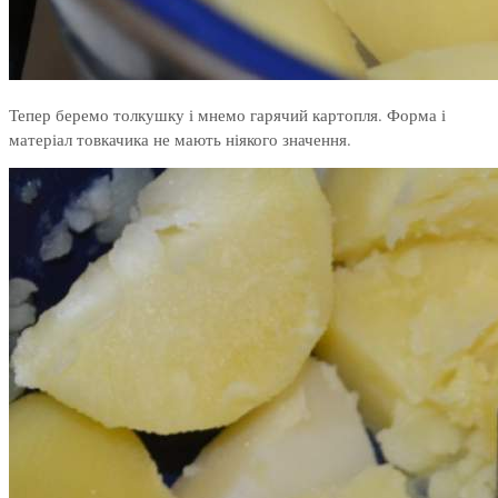
Тепер беремо толкушку і мнемо гарячий картопля. Форма і
матеріал товкачика не мають ніякого значення.