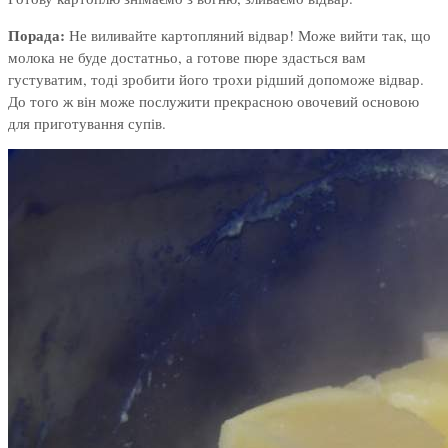
Порада:
Не виливайте картопляний відвар! Може вийти так, що
молока не буде достатньо, а готове пюре здасться вам
густуватим, тоді зробити його трохи рідший допоможе відвар.
До того ж він може послужити прекрасною овочевий основою
для приготування супів.