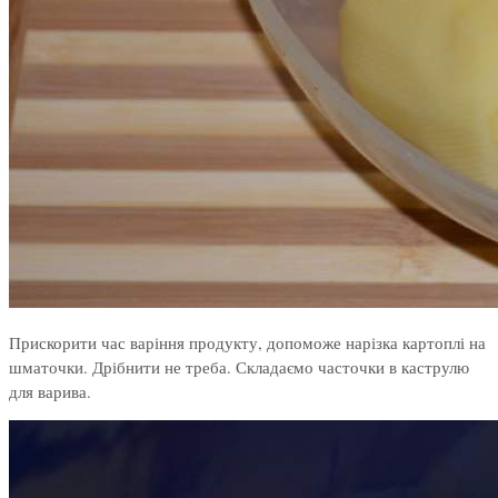
Прискорити час варіння продукту, допоможе нарізка картоплі на
шматочки. Дрібнити не треба. Складаємо часточки в каструлю
для варива.