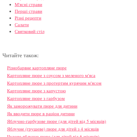
М'ясні страви
Перші страви
Різні рецепти
Салати
Святковий стіл
Читайте також:
Різнобарвне картопляне пюре
Картопляне пюре з соусом з меленого м'яса
Картопляне пюре з протертим курячим м'ясом
Картопляне пюре з капустою
Картопляне пюре з гарбузом
Як заморожувати пюре для дитини
Як вводити пюре в раціон дитини
Яблучно-гарбузове пюре (для дітей від 5 місяців)
Яблучне (грушеве) пюре для дітей з 4 місяців
Чудове яблучне пюре (для дітей від 6 місяців)