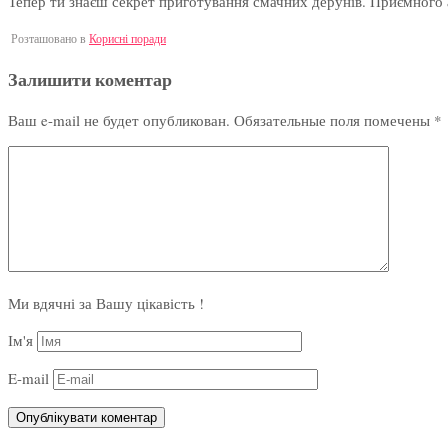
Тепер ти знаєш секрет приготування смачних дерунів. Приємного 
Розташовано в
Корисні поради
Залишити коментар
Ваш e-mail не будет опубликован.
Обязательные поля помечены
*
Ми вдячні за Вашу цікавість !
Ім'я
E-mail