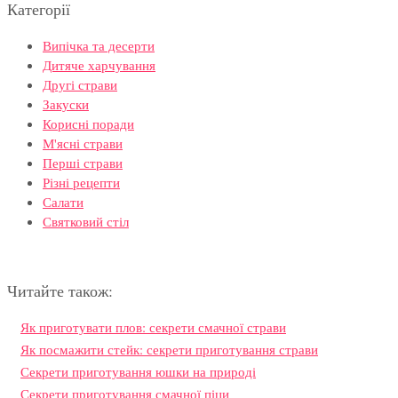
Категорії
Випічка та десерти
Дитяче харчування
Другі страви
Закуски
Корисні поради
М'ясні страви
Перші страви
Різні рецепти
Салати
Святковий стіл
Читайте також:
Як приготувати плов: секрети смачної страви
Як посмажити стейк: секрети приготування страви
Секрети приготування юшки на природі
Секрети приготування смачної піци