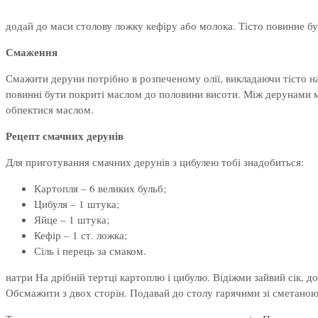
додай до маси столову ложку кефіру або молока. Тісто повинне бу
Смаження
Смажити деруни потрібно в розпеченому олії, викладаючи тісто 
повинні бути покриті маслом до половини висоти. Між дерунами м
обпектися маслом.
Рецепт смачних дерунів
Для приготування смачних дерунів з цибулею тобі знадобиться:
Картопля – 6 великих бульб;
Цибуля – 1 штука;
Яйце – 1 штука;
Кефір – 1 ст. ложка;
Сіль і перець за смаком.
натри На дрібній тертці картоплю і цибулю. Відіжми зайвий сік, 
Обсмажити з двох сторін. Подавай до столу гарячими зі сметаною