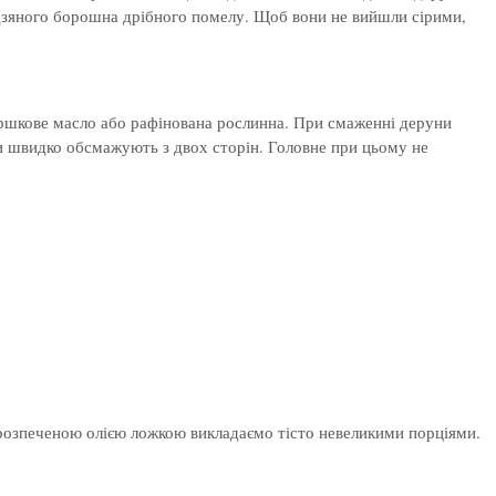
дзяного борошна дрібного помелу. Щоб вони не вийшли сірими,
ершкове масло або рафінована рослинна. При смаженні деруни
и швидко обсмажують з двох сторін. Головне при цьому не
 з розпеченою олією ложкою викладаємо тісто невеликими порціями.