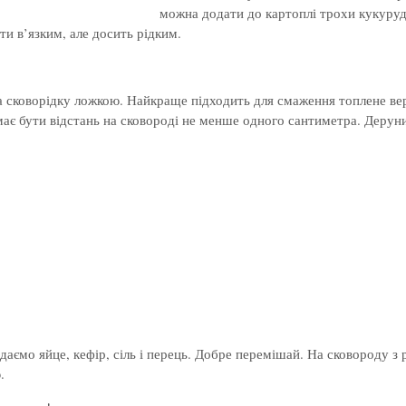
можна додати до картоплі трохи кукуру
ти в’язким, але досить рідким.
на сковорідку ложкою. Найкраще підходить для смаження топлене в
ає бути відстань на сковороді не менше одного сантиметра. Дерун
додаємо яйце, кефір, сіль і перець. Добре перемішай. На сковороду
.