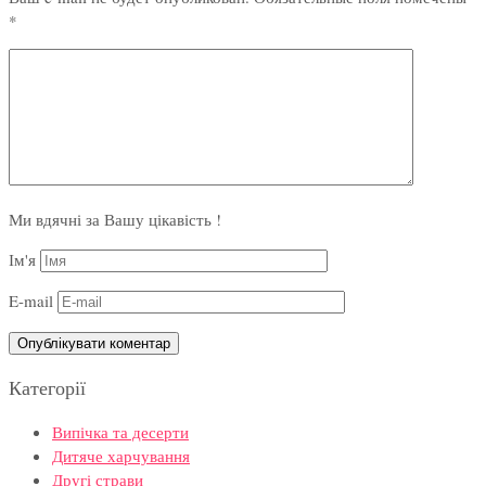
*
Ми вдячні за Вашу цікавість !
Ім'я
E-mail
Категорії
Випічка та десерти
Дитяче харчування
Другі страви