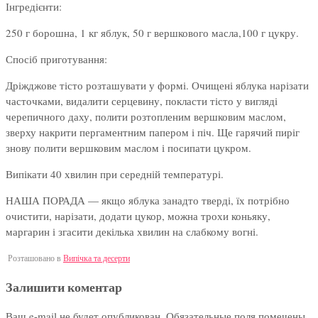
Інгредієнти:
250 г борошна, 1 кг яблук, 50 г вершкового масла,100 г цукру.
Спосіб приготування:
Дріжджове тісто розташувати у формі. Очищені яблука нарізати
часточками, видалити серцевину, покласти тісто у вигляді
черепичного даху, полити розтопленим вершковим маслом,
зверху накрити пергаментним папером і піч. Ще гарячий пиріг
знову полити вершковим маслом і посипати цукром.
Випікати 40 хвилин при середній температурі.
НАША ПОРАДА — якщо яблука занадто тверді, їх потрібно
очистити, нарізати, додати цукор, можна трохи коньяку,
маргарин і згасити декілька хвилин на слабкому вогні.
Розташовано в
Випічка та десерти
Залишити коментар
Ваш e-mail не будет опубликован.
Обязательные поля помечены