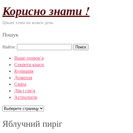
Корисно знати !
Цікаві теми на кожен день
Пошук
Найти:
Ваше здоров’я
Секрети краси
Кулінарія
Дозвілля
Свята
Дім і сім’я
Астрологія
Яблучний пиріг