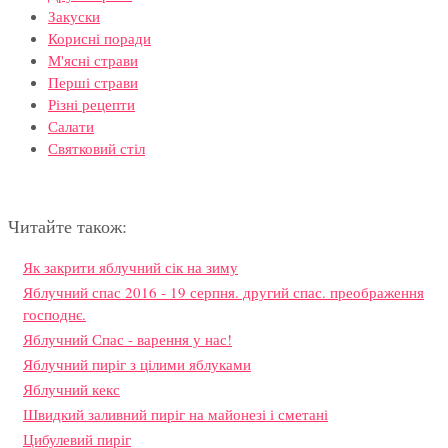
Закуски
Корисні поради
М'ясні страви
Перші страви
Різні рецепти
Салати
Святковий стіл
Читайте також:
Як закрити яблучний сік на зиму
Яблучний спас 2016 - 19 серпня. другий спас. преображення
господнє.
Яблучний Спас - варення у нас!
Яблучний пиріг з цілими яблуками
Яблучний кекс
Швидкий заливний пиріг на майонезі і сметані
Цибулевий пиріг