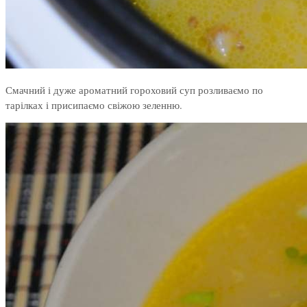
Смачний і дуже ароматний гороховий суп розливаємо по
тарілках і присипаємо свіжою зеленню.