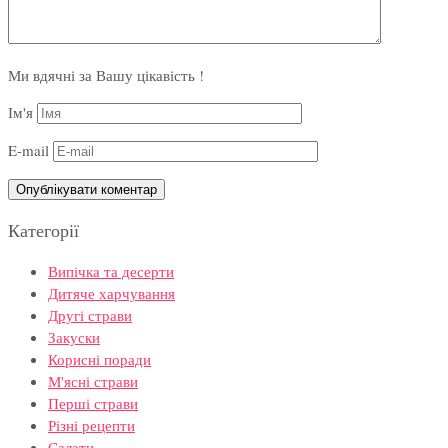
Ми вдячні за Вашу цікавість !
Ім'я
E-mail
Категорії
Випічка та десерти
Дитяче харчування
Другі страви
Закуски
Корисні поради
М'ясні страви
Перші страви
Різні рецепти
Салати