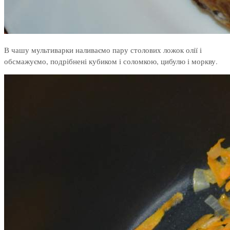
В чашу мультиварки наливаємо пару столових ложок олії і
обсмажуємо, подрібнені кубиком і соломкою, цибулю і моркву.