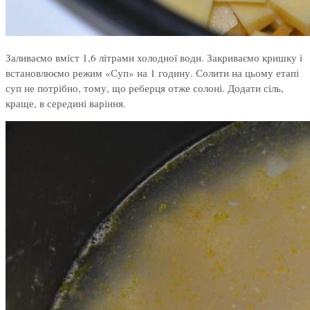
Заливаємо вміст 1,6 літрами холодної води. Закриваємо кришку і
встановлюємо режим «Суп» на 1 годину. Солити на цьому етапі
суп не потрібно, тому, що реберця отже солоні. Додати сіль,
краще, в середині варіння.