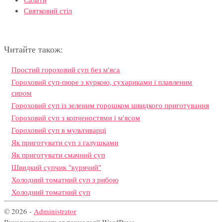
Святковий стіл
Читайте також:
Простий гороховий суп без м'яса
Гороховий суп-пюре з куркою, сухариками і плавленим
сиром
Гороховий суп із зеленим горошком швидкого приготування
Гороховий суп з копченостями і м'ясом
Гороховий суп в мультиварці
Як приготувати суп з галушками
Як приготувати смачний суп
Швидкий супчик "курячий"
Холодний томатний суп з рибою
Холодний томатний суп
© 2026 -
Administrator
Використовуються технології WordPress