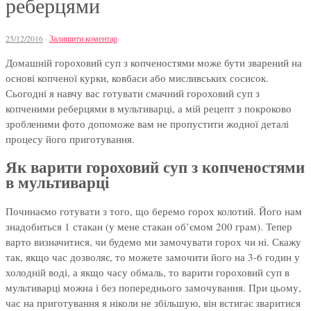
реберцями
25/12/2016
·
Залишити коментар
Домашній гороховий суп з копченостями може бути зварений на
основі копченої курки, ковбаси або мисливських сосисок.
Сьогодні я навчу вас готувати смачний гороховий суп з
копченими реберцями в мультиварці, а мій рецепт з покроково
зробленими фото допоможе вам не пропустити жодної деталі
процесу його приготування.
Як варити гороховий суп з копченостями
в мультиварці
Починаємо готувати з того, що беремо горох колотий. Його нам
знадобиться 1 стакан (у мене стакан об’ємом 200 грам). Тепер
варто визначитися, чи будемо ми замочувати горох чи ні. Скажу
так, якщо час дозволяє, то можете замочити його на 3-6 годин у
холодній воді, а якщо часу обмаль, то варити гороховий суп в
мультиварці можна і без попереднього замочування. При цьому,
час на приготування я ніколи не збільшую, він встигає зваритися