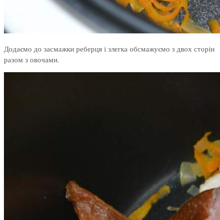
Додаємо до засмажки реберця і злегка обсмажуємо з двох сторін
разом з овочами.