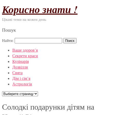
Корисно знати !
Цікаві теми на кожен день
Пошук
Найти:
Ваше здоров’я
Секрети краси
Кулінарія
Дозвілля
Свята
Дім і сім’я
Астрологія
Солодкі подарунки дітям на