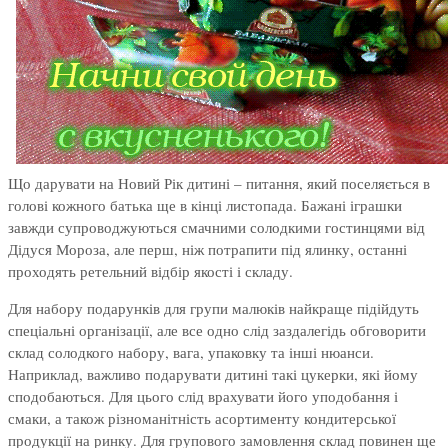
Що дарувати на Новий Рік дитині – питання, який поселяється в
голові кожного батька ще в кінці листопада. Бажані іграшки
завжди супроводжуються смачними солодкими гостинцями від
Дідуся Мороза, але перш, ніж потрапити під ялинку, останні
проходять ретельний відбір якості і складу.
Для набору подарунків для групи малюків найкраще підійдуть
спеціальні організації, але все одно слід заздалегідь обговорити
склад солодкого набору, вага, упаковку та інші нюанси.
Наприклад, важливо подарувати дитині такі цукерки, які йому
сподобаються. Для цього слід врахувати його уподобання і
смаки, а також різноманітність асортименту кондитерської
продукції на ринку. Для групового замовлення склад повинен ще