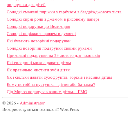
подарунки для дітей
Солодкі смажені пиріжки з гарбузом з бездріжджового тіста
Солодкі сирні роли з джемом в рисовому папері
Солодкі подарунки до Великодня
Солодкі пиріжки з щавлем в духовці
Які бувають новорічні подарунки
Солодкі новорічні подарунки своїми руками
Прикольні подарунки на 23 лютого для чоловіків
Які солодощі можна давати дітям
Як правильно чистити зуби дітям
Як і скільки давати сухофруктів, горіхів і насіння дітям
Кому потрібна пустушка - дітям або батькам?
Дід Мороз подарував вашим дітям... ГМО
© 2026 -
Administrator
Використовуються технології WordPress