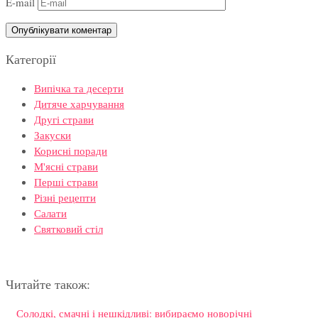
E-mail
Категорії
Випічка та десерти
Дитяче харчування
Другі страви
Закуски
Корисні поради
М'ясні страви
Перші страви
Різні рецепти
Салати
Святковий стіл
Читайте також:
Солодкі, смачні і нешкідливі: вибираємо новорічні