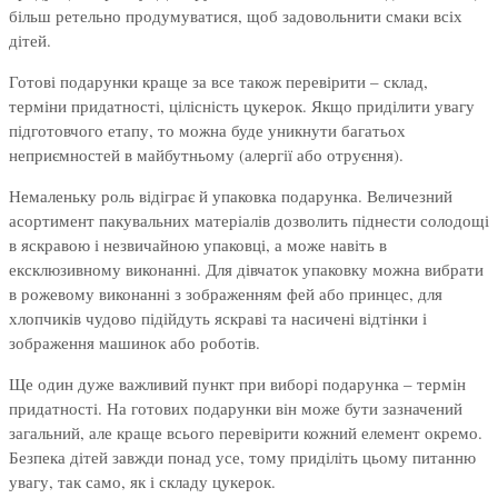
більш ретельно продумуватися, щоб задовольнити смаки всіх
дітей.
Готові подарунки краще за все також перевірити – склад,
терміни придатності, цілісність цукерок. Якщо приділити увагу
підготовчого етапу, то можна буде уникнути багатьох
неприємностей в майбутньому (алергії або отруєння).
Немаленьку роль відіграє й упаковка подарунка. Величезний
асортимент пакувальних матеріалів дозволить піднести солодощі
в яскравою і незвичайною упаковці, а може навіть в
ексклюзивному виконанні. Для дівчаток упаковку можна вибрати
в рожевому виконанні з зображенням фей або принцес, для
хлопчиків чудово підійдуть яскраві та насичені відтінки і
зображення машинок або роботів.
Ще один дуже важливий пункт при виборі подарунка – термін
придатності. На готових подарунки він може бути зазначений
загальний, але краще всього перевірити кожний елемент окремо.
Безпека дітей завжди понад усе, тому приділіть цьому питанню
увагу, так само, як і складу цукерок.