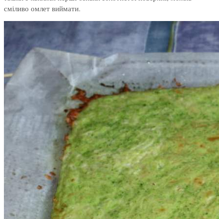
сміливо омлет виймати.