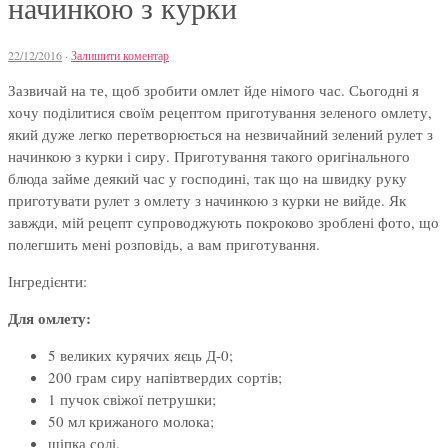
начинкою з курки
22/12/2016
·
Залишити коментар
Зазвичай на те, щоб зробити омлет йде німого час. Сьогодні я
хочу поділитися своїм рецептом приготування зеленого омлету,
який дуже легко перетворюється на незвичайний зелений рулет з
начинкою з курки і сиру. Приготування такого оригінального
блюда займе деякий час у господині, так що на швидку руку
приготувати рулет з омлету з начинкою з курки не вийде. Як
завжди, мій рецепт супроводжують покроково зроблені фото, що
полегшить мені розповідь, а вам приготування.
Інгредієнти:
Для омлету:
5 великих курячих яєць Д-0;
200 грам сиру напівтвердих сортів;
1 пучок свіжої петрушки;
50 мл крижаного молока;
щіпка солі.