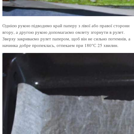
Однією рукою підводимо край паперу з лівої або правої сторони
вгору, а другою рукою допомагаємо омлету згорнути в рулет.
Зверху закриваємо рулет папером, щоб він не сильно потемнів, а
начинка добре пропеклась, отпекаем при 180°С 25 хвилин.