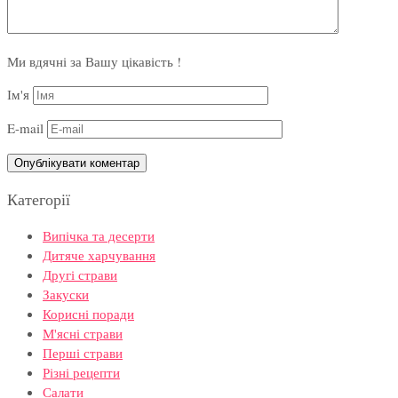
Ми вдячні за Вашу цікавість !
Ім'я
E-mail
Категорії
Випічка та десерти
Дитяче харчування
Другі страви
Закуски
Корисні поради
М'ясні страви
Перші страви
Різні рецепти
Салати