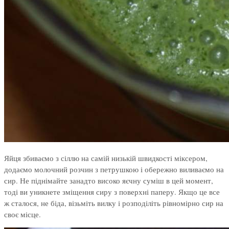
Яйця збиваємо з сіллю на самій низькій швидкості міксером,
додаємо молочний розчин з петрушкою і обережно виливаємо на
сир. Не піднімайте занадто високо яєчну суміш в цей момент,
тоді ви уникнете зміщення сиру з поверхні паперу. Якщо це все
ж сталося, не біда, візьміть вилку і розподіліть рівномірно сир на
своє місце.