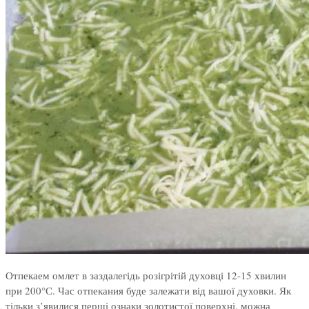
Отпекаем омлет в заздалегідь розігрітій духовці 12-15 хвилин
при 200°С. Час отпекания буде залежати від вашої духовки. Як
тільки з’явилися перші ознаки золотистої поверхні, можна