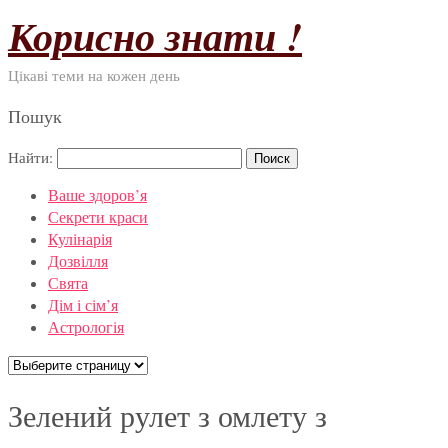
Корисно знати !
Цікаві теми на кожен день
Пошук
Найти:
Ваше здоров’я
Секрети краси
Кулінарія
Дозвілля
Свята
Дім і сім’я
Астрологія
Зелений рулет з омлету з