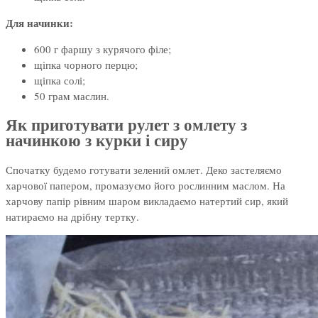
Для начинки:
600 г фаршу з курячого філе;
щіпка чорного перцю;
щіпка солі;
50 грам маслин.
Як приготувати рулет з омлету з
начинкою з курки і сиру
Спочатку будемо готувати зелений омлет. Деко застеляємо
харчової папером, промазуємо його рослинним маслом. На
харчову папір рівним шаром викладаємо натертий сир, який
натираємо на дрібну тертку.