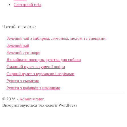
Святковий стіл
Читайте також:
Зелений чай з імбиром, лимоном, медом та спеціями
Зелений чай
Зелений суп-пюре
Як вибрати поводок-рулетка для собаки
Смачний рулет в курячої шкіри
Сирний рулет з курочкою і горіхами
Рулети з сьомгою
Рулети з кабачків з начинкою
© 2026 -
Administrator
Використовуються технології WordPress