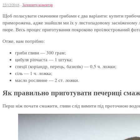
22/12/2016
·
Залишити коментар
Щоб поласувати смачними грибами є два варіанти: купити грибочки
приморожена, адже знайшли ми їх у листопадовому засніженому ліс
пюре. Весь процес приготування покроково проілюстрований фото
Отже, нам потрібно:
гриби гливи — 300 грам;
цибуля ріпчаста — 1 штука;
спеції (коріандр, перець, базилік) — 0,5 ч. ложки;
сіль — 1 ч. ложка;
масло рослинне — 2 ст. ложки.
Як правильно приготувати печериці смаже
Перш ніж почати смажити, гливи слід вимити під проточною водою,