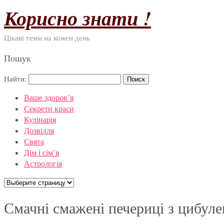
Корисно знати !
Цікаві теми на кожен день
Пошук
Найти:
Ваше здоров’я
Секрети краси
Кулінарія
Дозвілля
Свята
Дім і сім’я
Астрологія
Смачні смажені печериці з цибуле