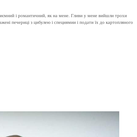
риємний і романтичний, як на мене. Гливи у мене вийшли трохи
жені печериці з цибулею і специямии і подати їх до картопляного